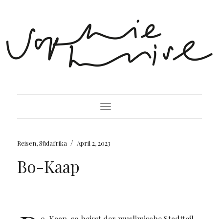
Toggle Navigation
/
Reisen
,
Südafrika
April 2, 2023
Bo-Kaap
o-Kaap, so heisst der muslimische Stadtteil