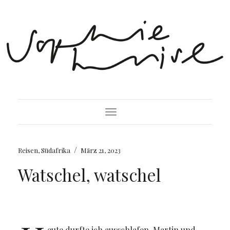
Toggle Navigation
/
Reisen
,
Südafrika
März 21, 2023
Watschel, watschel
eute durfte ich ausschlafen. Martin und